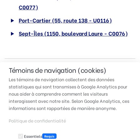
C0077)
Port-Cartier (55, route 138 - U0116)
Sept-Îles (1150, boulevard Laure - C0076)
👉
Retour à la page d'accueil
Témoins de navigation (cookies)
Les témoins de navigation collectent des données
statistiques qui sont transmises à Google Analytics pour
nous aider à comprendre comment les visiteurs
interagissent avec notre site. Selon Google Analytics, ces
TUAC 501 | Respect, dignité
informations sont rapportées de manière anonyme.
et qualité de vie!
Politique de confidentialité
Essentiels
Requis