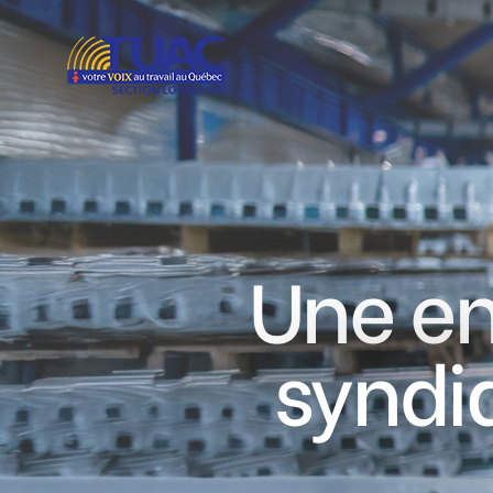
Une en
syndi