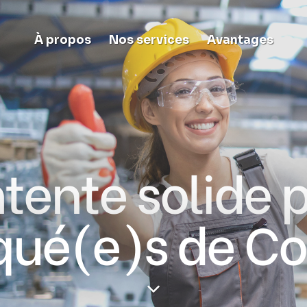
À propos
Nos services
Avantages
tente solide p
qué(e)s de C